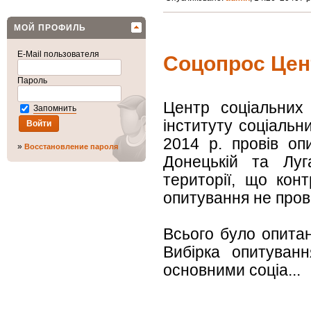
МОЙ ПРОФИЛЬ
E-Mail пользователя
Соцопрос Цен
Пароль
Центр соціальних
Запомнить
інституту соціальн
2014 р. провів оп
»
Восстановление пароля
Донецькій та Луг
території, що кон
опитування не пров
Всього було опитан
Вибірка опитуван
основними соціа...