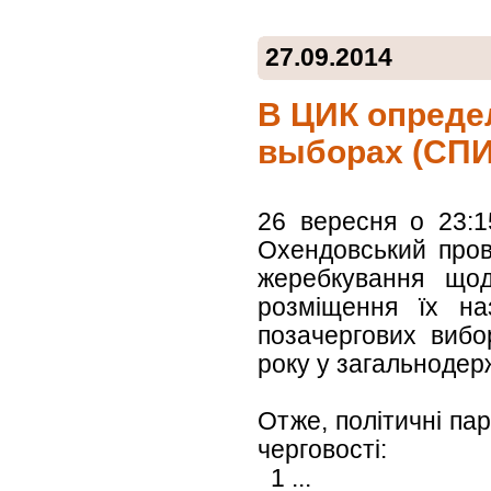
27.09.2014
В ЦИК опреде
выборах (СП
26 вересня о 23:1
Охендовський прові
жеребкування щод
розміщення їх на
позачергових вибо
року у загальнодер
Отже, політичні пар
черговості:
1 ...