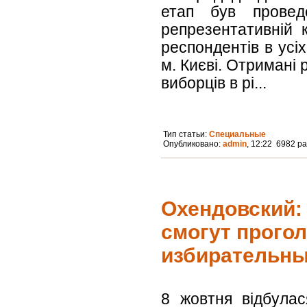
етап був прове
репрезентативній 
респондентів в усіх
м. Києві. Отримані 
виборців в рі...
Тип статьи:
Специальные
Опубликовано:
admin
, 12:22 6982 р
Охендовский:
cмогут прогол
избирательны
8 жовтня відбулас