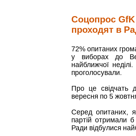
Cоцопрос GfK 
проходят в Р
72% опитаних громад
у виборах до Ве
найближчої неділі
проголосували.
Про це свідчать д
вересня по 5 жовтня
Серед опитаних, я
партій отримали б
Ради відбулися найб