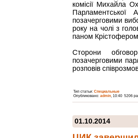
комісії Михайла Ох
Парламентської 
позачерговими вибо
року на чолі з гол
паном Крістофером
Сторони обгово
позачерговими пар
розповів співрозмов
Тип статьи:
Специальные
Опубликовано:
admin
, 10:40 5206 р
01.10.2014
ЦИК завершил