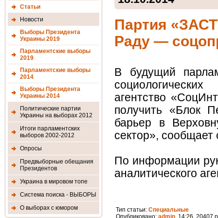
Статьи
Новости
Партия «ЗАСТ
Выборы Президента
Раду — соцоп
Украины 2019
Парламентские выборы
2019
В будущий парла
Парламентские выборы
2014
социологических
Выборы Президента
агентство «СоцИн
Украины 2014
получить «Блок П
Политические партии
Украины на выборах 2012
барьер в Верхов
Итоги парламентских
сектор», сообщает c
выборов 2002-2012
Опросы
По информации рук
Предвыборные обещания
Президентов
аналитического аге
Украина в мировом топе
Система поиска - ВЫБОРЫ
О выборах с юмором
Тип статьи:
Специальные
Опубликовано:
admin
, 14:26 20407 