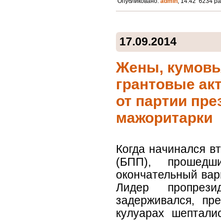
Опубликовано:
admin
, 14:42 6234 р
17.09.2014
Жены, кумовь
грантовые акт
от партии пре
мажоритарки
Когда начинался в
(БПП), прошед
окончательный вари
Лидер пропрез
задерживался, пр
кулуарах шептали