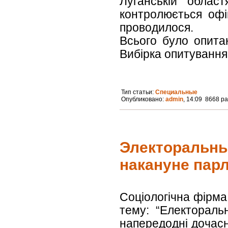
Луганській облас
контролюється офі
проводилося.
Всього було опитан
Вибірка опитування
Тип статьи:
Специальные
Опубликовано:
admin
, 14:09 8668 р
Электоральны
накануне пар
Соціологічна фірма
тему: “Електораль
напередодні дочасн