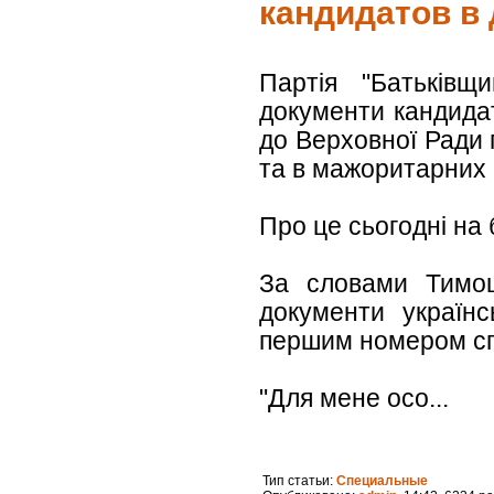
кандидатов в
Партія "Батьківщ
документи кандидат
до Верховної Ради
та в мажоритарних 
Про це сьогодні на
За словами Тимош
документи українс
першим номером сп
"Для мене осо...
Тип статьи:
Специальные