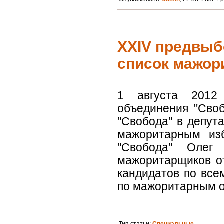
ХХIV предвыб
список мажор
1 августа 2012
объединения "Сво
"Свобода" в депу
мажоритарным изб
"Свобода" Олег 
мажоритарщиков о
кандидатов по все
по мажоритарным ок