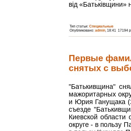
від «Батьківщини» н
Тип статьи:
Специальные
Опубликовано:
admin
, 18:41 17194 
Первые фамил
снятых с выб
"Батькивщина" сн
мажоритарных округ
и Юрия Ганущака (2
съезде "Батькивщи
Киевской области 
округе - в пользу 