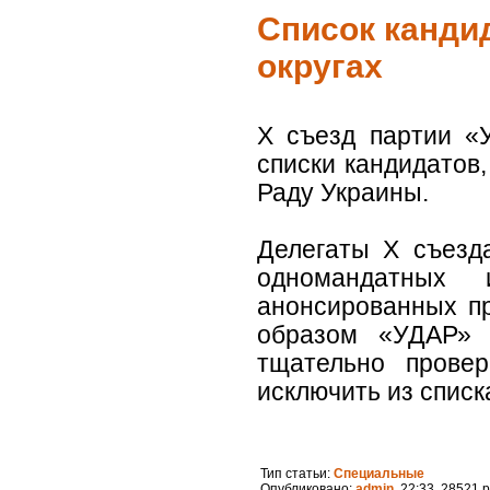
Список канди
округах
Х съезд партии «
списки кандидатов
Раду Украины.
Делегаты Х съезд
одномандатных 
анонсированных пр
образом «УДАР» 
тщательно прове
исключить из списка
Тип статьи:
Специальные
Опубликовано:
admin
, 22:33 28521 