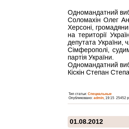
Одномандатний виб
Соломахін Олег Анд
Херсоні, громадяни
на території Украї
депутата України, ч
Сімферополі, судим
партія України.
Одномандатний виб
Кіскін Степан Степа
Тип статьи:
Специальные
Опубликовано:
admin
, 19:15 25452 
01.08.2012