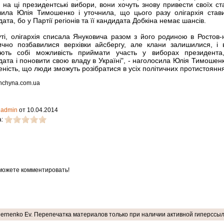
 на ці президентські вибори, вони хочуть знову привести своїх став
чила Юлія Тимошенко і уточнила, що цього разу олігархія став
ата, бо у Партії регіонів та її кандидата Добкіна немає шансів.
уті, олігархія списала Януковича разом з його родиною в Ростов-
ично позбавилися верхівки айсбергу, але клани залишилися, і 
ють собі можливість приймати участь у виборах президента
дата і поновити свою владу в Україні", - наголосила Юлія Тимошен
еність, що люди зможуть розібратися в усіх політичних протистоянн
shchyna.com.ua
:
admin
от 10.04.2014
а:
можете комментировать!
hernenko Ev. Перепечатка материалов только при наличии активной гиперссылки 