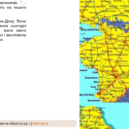
леників...", -
ить на іншого
на-Дону. Вони
вони сьогодні
, мати свого
ко і висловила
ях.
на vibori.co.ua. | |
Контакты