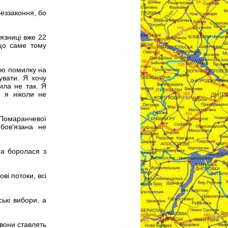
еззаконня, бо
'язниці вже 22
 що саме тому
вою помилку на
увати. Я хочу
ила не так. Я
е я ніколи не
Помаранчевої
бов'язана не
на боролася з
ві потоки, всі
ькі вибори, а
 вони ставлять