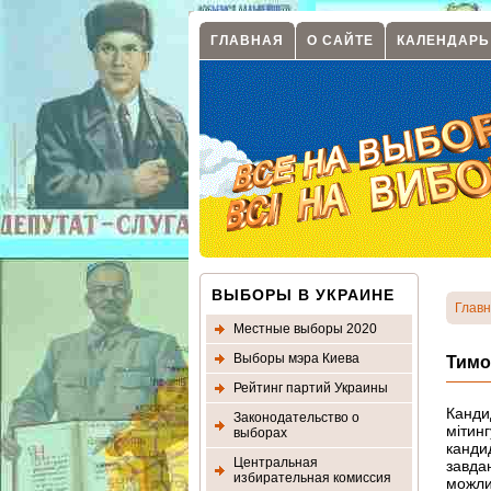
ГЛАВНАЯ
О САЙТЕ
КАЛЕНДАРЬ
ВЫБОРЫ В УКРАИНЕ
Глав
Местные выборы 2020
Выборы мэра Киева
Тимо
Рейтинг партий Украины
Канди
Законодательство о
мітин
выборах
канди
Центральная
завда
избирательная комиссия
можли