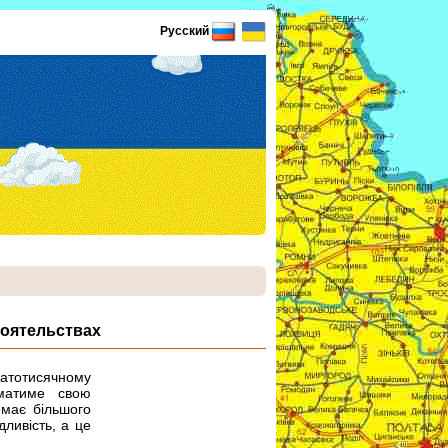
Русский
тоятельствах
гатотисячному
іматиме свою
емає більшого
дливість, а це