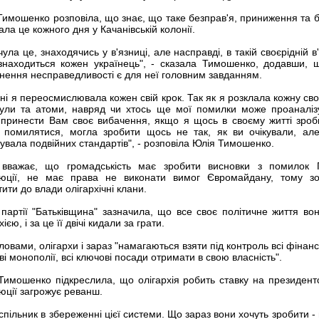
Тимошенко розповіла, що знає, що таке безправ'я, приниження та б
ала це кожного дня у Качанівській колонії.
чула це, знаходячись у в'язниці, але насправді, в такій своєрідній в
знаходиться кожен українець", - сказала Тимошенко, додавши,
інення несправедливості є для неї головним завданням.
дні я переосмислювала кожен свій крок. Так як я розклала кожну с
ули та атоми, навряд чи хтось ще мої помилки може проаналіз
 принести Вам своє вибачення, якщо я щось в своєму житті зроб
 помилятися, могла зробити щось не так, як ви очікували, ал
дувала подвійних стандартів", - розповіла Юлія Тимошенко.
вважає, що громадськість має зробити висновки з помилок 
юції, не має права не виконати вимог Євромайдану, тому зо
ити до влади олігархічні клани.
 партії "Батьківщина" зазначила, що все своє політичне життя во
хією, і за це її двічі кидали за грати.
словами, олігархи і зараз "намагаються взяти під контроль всі фінансо
і монополії, всі ключові посади отримати в свою власність".
Тимошенко підкреслила, що олігархія робить ставку на президентс
юції загрожує реванш.
спільник в збереженні цієї системи. Що зараз вони хочуть зробити -