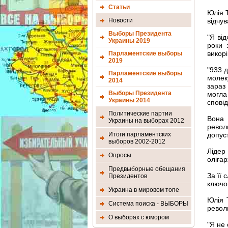
Статьи
Юлія 
Новости
відчув
Выборы Президента
"Я від
Украины 2019
роки 
викор
Парламентские выборы
2019
"933 
Парламентские выборы
молек
2014
зараз
Выборы Президента
могла
Украины 2014
спові
Политические партии
Вона 
Украины на выборах 2012
револ
Итоги парламентских
допуст
выборов 2002-2012
Лідер
Опросы
олігар
Предвыборные обещания
За її 
Президентов
ключов
Украина в мировом топе
Юлія 
Система поиска - ВЫБОРЫ
револ
О выборах с юмором
"Я не 