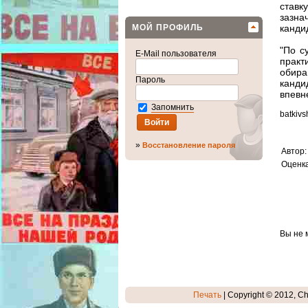
ставку
зазна
МОЙ ПРОФИЛЬ
кандид
"По с
E-Mail пользователя
практ
обира
Пароль
канди
впевн
Запомнить
batkiv
»
Восстановление пароля
Автор
Оценк
Вы не 
Печать
| Copyright © 2012, C