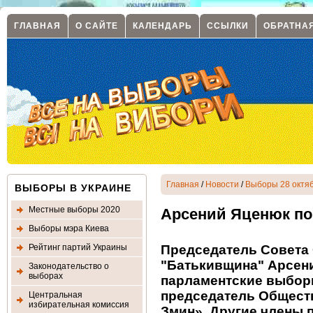
ГЛАВНАЯ
О САЙТЕ
КАЛЕНДАРЬ
ССЫЛКИ
ОБРАТНА
Главная
/
Новости
/
Выборы 28 октяб
ВЫБОРЫ В УКРАИНЕ
Местные выборы 2020
Арсений Яценюк по
Выборы мэра Киева
Рейтинг партий Украины
Председатель Совета
"Батькивщина" Арсени
Законодательство о
выборах
парламентские выбор
председатель Общест
Центральная
избирательная комиссия
Змин». Другие члены 