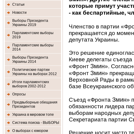
Статьи
которые примут участ
- как беспартийные, 
Новости
Выборы Президента
Украины 2019
Членство в партии «Фр
прекращается до момен
Парламентские выборы
2019
депутата Украины.
Парламентские выборы
2014
Это решение единогласн
Выборы Президента
Киеве делегаты съезда
Украины 2014
Змин
«Фронт
». Согласн
Политические партии
Змин
«Фронт
» прекраща
Украины на выборах 2012
Верховной Рады в рамк
Итоги парламентских
базе Всеукраинского о
выборов 2002-2012
Опросы
Змин
Съезд «Фронта
» 
Предвыборные обещания
обязанности лидера па
Президентов
выборам народных депу
Украина в мировом топе
Секретариата партии С
Система поиска - ВЫБОРЫ
О выборах с юмором
Решение носит чисто те