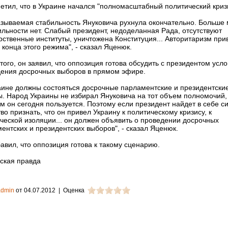
етил, что в Украине начался "полномасштабный политический криз
азываемая стабильность Януковича рухнула окончательно. Больше
ильности нет. Слабый президент, недоделанная Рада, отсутствуют
рственные институты, уничтожена Конституция... Авторитаризм при
 конца этого режима", - сказал Яценюк.
того, он заявил, что оппозиция готова обсудить с президентом усл
ения досрочных выборов в прямом эфире.
аине должны состояться досрочные парламентские и президентски
. Народ Украины не избирал Януковича на тот объем полномочий,
м он сегодня пользуется. Поэтому если президент найдет в себе си
во признать, что он привел Украину к политическому кризису, к
ческой изоляции... он должен объявить о проведении досрочных
ентских и президентских выборов", - сказал Яценюк.
авил, что оппозиция готова к такому сценарию.
ская правда
admin
от 04.07.2012
| Оценка