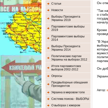
Он отм
Статьи
Новости
"Так н
о стаб
Выборы Президента
госуда
Украины 2019
началу
Парламентские выборы
Кроме 
2019
провед
Парламентские выборы
2014
"В Укр
выборы
Выборы Президента
которы
Украины 2014
мужест
Политические партии
полити
Украины на выборах 2012
парлам
Итоги парламентских
Он доб
выборов 2002-2012
Опросы
Украин
Предвыборные обещания
Президентов
Автор:
Украина в мировом топе
Система поиска - ВЫБОРЫ
О выборах с юмором