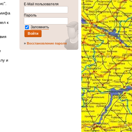
ис".
E-Mail пользователя
 мифа
Пароль
вел к
Запомнить
овия
»
Восстановление пароля
е
лу и