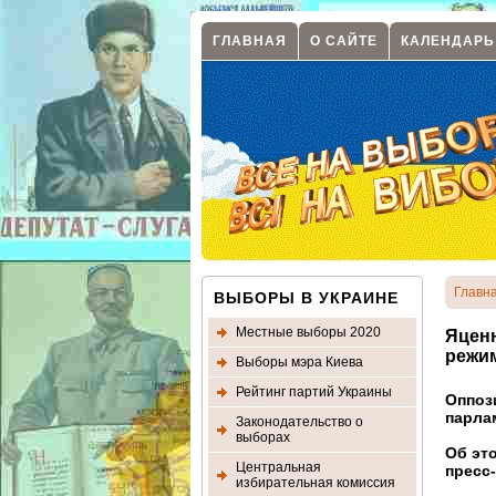
ГЛАВНАЯ
О САЙТЕ
КАЛЕНДАРЬ
Главн
ВЫБОРЫ В УКРАИНЕ
Местные выборы 2020
Яцен
режи
Выборы мэра Киева
Рейтинг партий Украины
Оппоз
парла
Законодательство о
выборах
Об эт
Центральная
пресс
избирательная комиссия