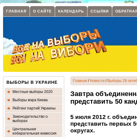
ГЛАВНАЯ
О САЙТЕ
КАЛЕНДАРЬ
ССЫЛКИ
ОБРАТНА
Главная
/
Новости
/
Выборы 28 октяб
ВЫБОРЫ В УКРАИНЕ
Местные выборы 2020
Завтра объединенн
Выборы мэра Киева
представить 50 ка
Рейтинг партий Украины
5 июля 2012 г. объед
Законодательство о
выборах
представить первых 5
Центральная
округах.
избирательная комиссия