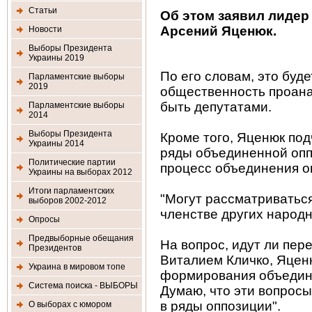
Статьи
Об этом заявил лидер
Арсений Яценюк.
Новости
Выборы Президента
Украины 2019
По его словам, это буде
Парламентские выборы
2019
общественность проана
быть депутатами.
Парламентские выборы
2014
Выборы Президента
Кроме того, Яценюк под
Украины 2014
ряды объединенной опп
Политические партии
процесс объединения о
Украины на выборах 2012
Итоги парламентских
"Могут рассматриватьс
выборов 2002-2012
членстве других народны
Опросы
Предвыборные обещания
На вопрос, идут ли пер
Президентов
Виталием Кличко, Яцен
Украина в мировом топе
формирования объедин
Система поиска - ВЫБОРЫ
Думаю, что эти вопросы
в ряды оппозиции".
О выборах с юмором