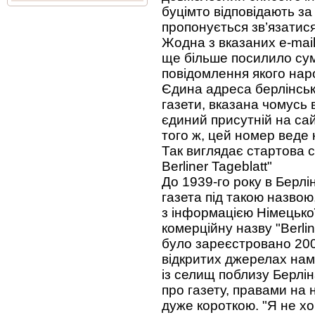
буцімто відповідають за р
пропонується зв’язатис
Жодна з вказаних e-mail
ще більше посилило сумн
повідомлення якого наро
Єдина адреса берлінсько
газети, вказана чомусь 
єдиний присутній на сай
того ж, цей номер веде 
Так виглядає стартова ст
Berliner Tageblatt"
До 1939-го року в Берлі
газета під такою назвою,
з інформацією Німецько
комерційну назву "Berline
було зареєстровано 2006
відкритих джерелах нам
із селищ поблизу Берлі
про газету, правами на 
дуже короткою. "Я не хоч