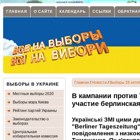
ГЛАВНАЯ
О САЙТЕ
КАЛЕНДАРЬ
ССЫЛКИ
ОБРАТНА
Главная
/
Новости
/
Выборы 28 октяб
ВЫБОРЫ В УКРАИНЕ
Местные выборы 2020
В кампании против
Выборы мэра Киева
участие берлинская
Рейтинг партий Украины
Українські ЗМІ цими д
Законодательство о
выборах
"Berliner Tageszeitung"
Центральная
повідомлення з низкою
избирательная комиссия