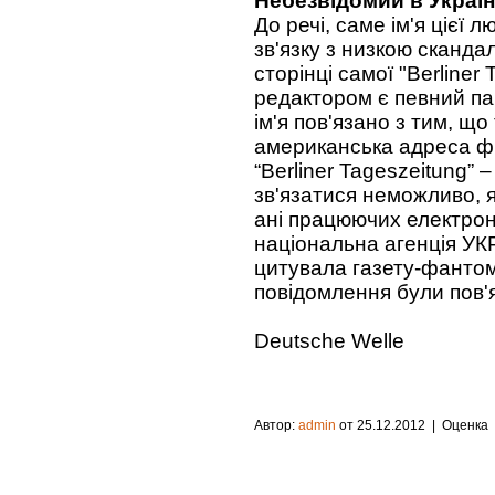
Небезвідомий в Україн
До речі, саме ім'я цієї 
зв'язку з низкою скандал
сторінці самої "Berliner 
редактором є певний па
ім'я пов'язано з тим, щ
американська адреса ф
“Berliner Tageszeitung” 
зв'язатися неможливо, я
ані працюючих електрон
національна агенція УК
цитувала газету-фанто
повідомлення були пов'яз
Deutsche Welle
Автор:
admin
от 25.12.2012
| Оценка