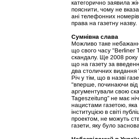
категорично заявила жін
пояснити, чому не вказа
ані телефонних номерів
права на газетну назву.
Сумнівна слава
Можливо таке небажання
що свого часу "Berliner
скандалу. Ще 2008 року 
що на газету за введенн
два столичних видання "B
Річ у тім, що в назві га
"вперше, починаючи від 
аргументували свою скар
Tageszeitung” не має ніч
нацистами газетою, яка
інституцією в світі публі
проектом, не можуть ст
газети, яку було заснов