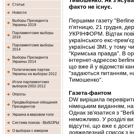
Тимошенко. Як з’ясува
Статьи
факто не існує.
Новости
Першими газету "Berline
Выборы Президента
Украины 2019
п'ятницю, 21 грудня, д
УКРІНФОРМ. Відтак пові
Парламентские выборы
2019
українського екс-прем'є
Парламентские выборы
українські ЗМІ, у тому ч
2014
"Кримська правда". В ори
Выборы Президента
інтернет-адресою berlin
Украины 2014
що вже й у відомстві к
Политические партии
"задаються питанням, н
Украины на выборах 2012
Тимошенко".
Итоги парламентских
выборов 2002-2012
Газета-фантом
Опросы
DW вирішила перевірити
Предвыборные обещания
німецьким виданням, на 
Президентов
Однак зв’язатися з "Ber
Украина в мировом топе
неможливо. У розділі в
Система поиска - ВЫБОРЫ
відсутні, що вже є доси
О выборах с юмором
довжелезний список з ін