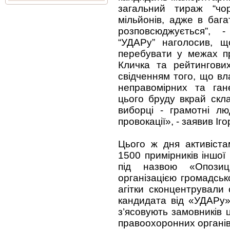
загальний тираж “чо
мільйонів, адже в бага
розповсюджується”, 
“УДАРу” наголосив, щ
перебувати у межах пр
Кличка та рейтингови
свідченням того, що вл
неправомірних та ган
цього бруду вкрай скл
виборці - грамотні лю
провокації», - заявив Іг
Цього ж дня активіст
1500 примірників іншої
під назвою «Опозиц
організацією громадськ
агітки сконцентрували
кандидата від «УДАРу»
з’ясовують замовників ц
правоохоронних органів