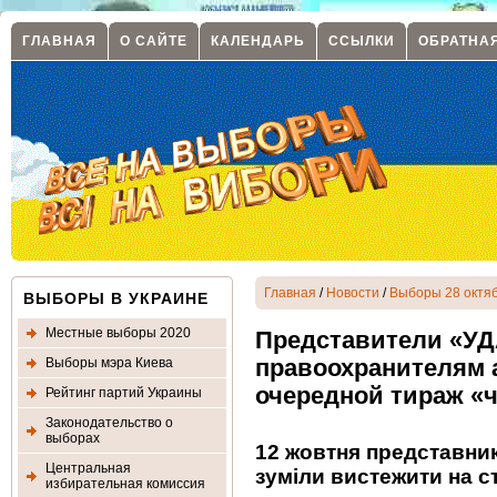
ГЛАВНАЯ
О САЙТЕ
КАЛЕНДАРЬ
ССЫЛКИ
ОБРАТНА
Главная
/
Новости
/
Выборы 28 октяб
ВЫБОРЫ В УКРАИНЕ
Местные выборы 2020
Представители «УД
Выборы мэра Киева
правоохранителям 
очередной тираж «
Рейтинг партий Украины
Законодательство о
выборах
12 жовтня представни
Центральная
зуміли вистежити на с
избирательная комиссия