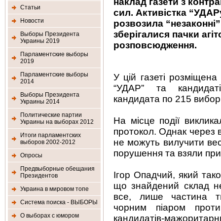
наклад газети з контр
Статьи
сил. Активістка “УДА
Новости
розвозила “незаконні” 
зберігалися пачки агі
Выборы Президента
Украины 2019
розповсюдження.
Парламентские выборы
2019
Парламентские выборы
У цій газеті розміщена
2014
“УДАР” та кандидаті
Выборы Президента
кандидата по 215 вибор
Украины 2014
Политические партии
На місце події викликал
Украины на выборах 2012
протокол. Однак через в
Итоги парламентских
не можуть вилучити ве
выборов 2002-2012
порушення та взяли при
Опросы
Предвыборные обещания
Ігор Опадчий, який тако
Президентов
що знайдений склад не
Украина в мировом топе
все, лише частина т
Система поиска - ВЫБОРЫ
чорним піаром прот
О выборах с юмором
кандидатів-мажоритар