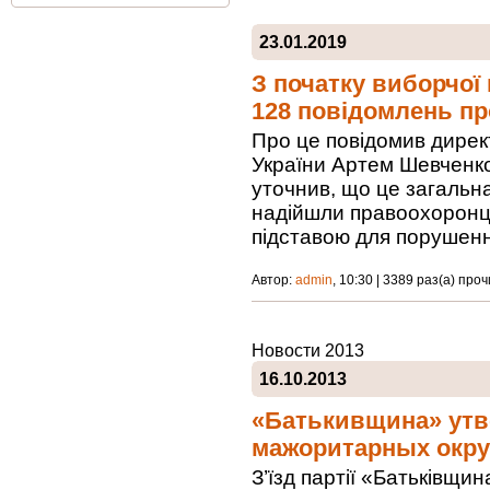
23.01.2019
З початку виборчої 
128 повідомлень про
Про це повідомив дирек
України Артем Шевченко
уточнив, що це загальна
надійшли правоохоронцям
підставою для порушен
Автор:
admin
, 10:30 | 3389 раз(а) про
Новости 2013
16.10.2013
«Батькивщина» утв
мажоритарных окру
З’їзд партії «Батьківщи