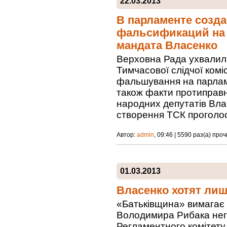
22.03.2013
В парламенте созд
фальсификаций на 
мандата Власенко
Верховна Рада ухвалила
Тимчасової слідчої коміс
фальшування на парлам
також факти протиправ
народних депутатів Вла
створення ТСК проголос
Автор:
admin
, 09:46 | 5590 раз(а) про
01.03.2013
Власенко хотят ли
«Батьківщина» вимагає 
Володимира Рибака нег
Регламентного комітету