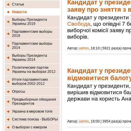
Кандидат у президе
Статьи
заяву про зняття з 
Новости
Кандидат у президенти 
Выборы Президента
Свобода
, що опівдні 7
Украины 2019
виборчої комісії заяву п
Парламентские выборы
2019
виборів.
Парламентские выборы
2014
Автор:
admin
, 18:10 | 5921 раз(а) про
Выборы Президента
Украины 2014
Политические партии
Кандидат у презид
Украины на выборах 2012
відмовитися балот
Итоги парламентских
выборов 2002-2012
Кандидат у президенти
вирішив відмовитися ба
Опросы
держави на користь Ана
Предвыборные обещания
Президентов
Украина в мировом топе
Система поиска - ВЫБОРЫ
Автор:
admin
, 18:00 | 3954 раз(а) про
О выборах с юмором