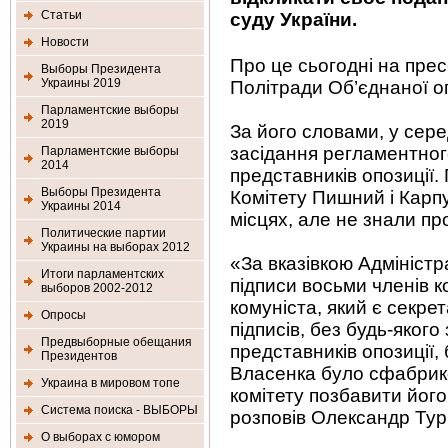
Статьи
суду України.
Новости
Про це сьогодні на пре
Выборы Президента
Украины 2019
Політради Об’єднаної о
Парламентские выборы
2019
За його словами, у сере
засідання регламентного
Парламентские выборы
2014
представників опозиції.
Выборы Президента
Комітету Пишний і Карп
Украины 2014
місцях, але не знали пр
Политические партии
Украины на выборах 2012
«За вказівкою Адміністр
Итоги парламентских
підписи восьми членів ко
выборов 2002-2012
комуніста, який є секрет
Опросы
підписів, без будь-яког
Предвыборные обещания
представників опозиції,
Президентов
Власенка було сфабрик
Украина в мировом топе
комітету позбавити його
Система поиска - ВЫБОРЫ
розповів Олександр Тур
О выборах с юмором