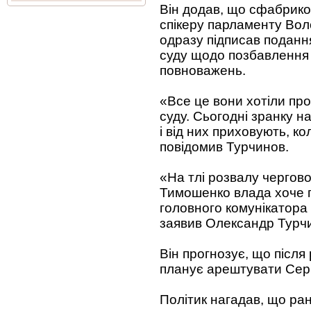
Він додав, що сфабрико
спікеру парламенту Воло
одразу підписав поданн
суду щодо позбавлення
повноважень.
«Все це вони хотіли про
суду. Сьогодні зранку н
і від них приховують, ко
повідомив Турчинов.
«На тлі розвалу чергово
Тимошенко влада хоче по
головного комунікатора 
заявив Олександр Турч
Він прогнозує, що післ
планує арештувати Серг
Політик нагадав, що ра