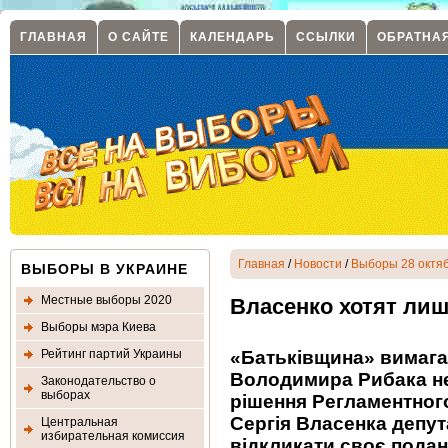
ГЛАВНАЯ
О САЙТЕ
КАЛЕНДАРЬ
ССЫЛКИ
ОБРАТНА
Главная
/
Новости
/
Выборы 28 октяб
ВЫБОРЫ В УКРАИНЕ
Местные выборы 2020
Власенко хотят ли
Выборы мэра Киева
Рейтинг партий Украины
«Батьківщина» вимага
Володимира Рибака не
Законодательство о
выборах
рішення Регламентног
Сергія Власенка депу
Центральная
избирательная комиссия
відкликати своє пода