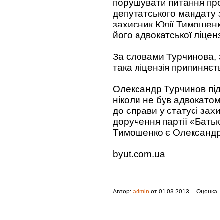
порушувати питання пр
депутатського мандату 
захисник Юлії Тимошенк
його адвокатської ліценз
За словами Турчинова, з
така ліцензія припиняєт
Олександр Турчинов під
ніколи не був адвокато
до справи у статусі зах
доручення партії «Бать
Тимошенко є Олександр
byut.com.ua
Автор:
admin
от 01.03.2013
| Оценка