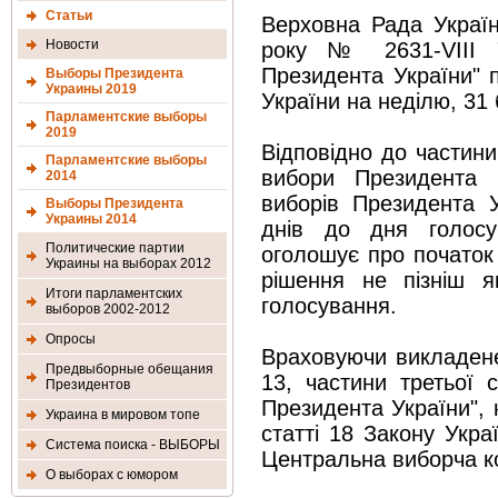
Статьи
Верховна Рада Украї
Новости
року № 2631-VIII "
Президента України" 
Выборы Президента
Украины 2019
України на неділю, 31 
Парламентские выборы
2019
Відповідно до частини
Парламентские выборы
вибори Президента 
2014
виборів Президента У
Выборы Президента
Украины 2014
днів до дня голосу
Политические партии
оголошує про початок
Украины на выборах 2012
рішення не пізніш 
Итоги парламентских
голосування.
выборов 2002-2012
Опросы
Враховуючи викладене,
Предвыборные обещания
13, частини третьої 
Президентов
Президента України", 
Украина в мировом топе
статті 18 Закону Укра
Система поиска - ВЫБОРЫ
Центральна виборча ко
О выборах с юмором