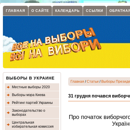
ГЛАВНАЯ
О САЙТЕ
КАЛЕНДАРЬ
ССЫЛКИ
ОБРАТНА
ВЫБОРЫ В УКРАИНЕ
Главная
/
Статьи
/
Выборы Президе
Местные выборы 2020
Выборы мэра Киева
31 грудня почався виборч
Рейтинг партий Украины
Законодательство о
выборах
Про початок виборчог
Центральная
Україн
избирательная комиссия