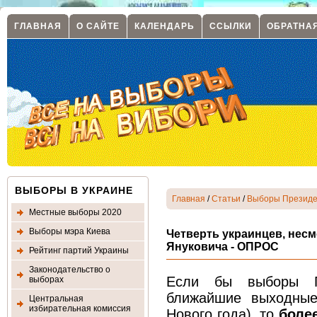
ГЛАВНАЯ
О САЙТЕ
КАЛЕНДАРЬ
ССЫЛКИ
ОБРАТНА
ВЫБОРЫ В УКРАИНЕ
Главная
/
Статьи
/
Выборы Президе
Местные выборы 2020
Выборы мэра Киева
Четверть украинцев, несм
Януковича - ОПРОС
Рейтинг партий Украины
Законодательство о
Если бы выборы П
выборах
ближайшие выходные
Центральная
избирательная комиссия
Нового года), то
боле