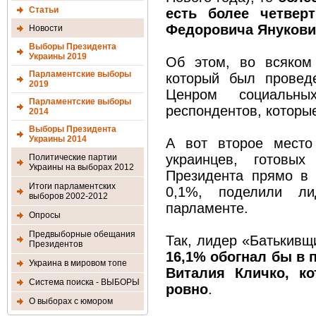
Статьи
есть более четве
Федоровича Янукови
Новости
Выборы Президента
Украины 2019
Об этом, во всяком 
Парламентские выборы
который был провед
2019
Ценром социальны
Парламентские выборы
респондентов, которы
2014
Выборы Президента
Украины 2014
А вот второе место
украинцев, готовы
Политические партии
Украины на выборах 2012
Президента прямо в
Итоги парламентских
0,1%, поделили л
выборов 2002-2012
парламенте.
Опросы
Предвыборные обещания
Так, лидер «Батькив
Президентов
16,1% обогнал бы в 
Украина в мировом топе
Виталия Кличко, к
Система поиска - ВЫБОРЫ
ровно
.
О выборах с юмором