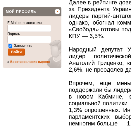
Далее в рейтинге дов
за Президента Украи
МОЙ ПРОФИЛЬ
лидеры партий-антаго
однако, обогнал ком
E-Mail пользователя
«Свобода» готовы под
Пароль
КПУ — 6,5%.
Запомнить
Народный депутат У
лидер политическо
»
Анатолий Гриценко, «
Восстановление пароля
2,6%, не преодолев д
Впрочем, еще мень
поддержали бы лидера
в новом Кабмине, к
социальной политики
1,3% опрошенных. Ин
парламентских выб
немногим больше — 1