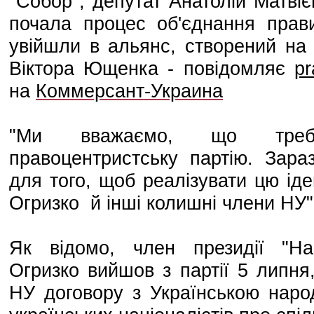
"Собор", депутат Анатолій Матвіє
почала процес об'єднання прав
увійшли в альянс, створений на 
Віктора Ющенка
- повідомляє
pr
на
Коммерсант-Украина
"Ми вважаємо, що треб
правоцентристську партію. Зара
для того, щоб реалізувати цю ід
Огризко й інші колишні члени НУ"
Як відомо, член президії "Н
Огризко вийшов з партії 5 липня
НУ договору з Українською наро