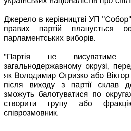
українських націоналістів про спі
Джерело в керівництві УП "Собор
правих партій планується о
парламентських виборів.
"Партія не висуватиме
загальнодержавному окрузі, пере
як Володимир Огризко або Віктор
після виходу з партії склав де
зможуть балотуватися по округа
створити групу або фракці
співрозмовник.