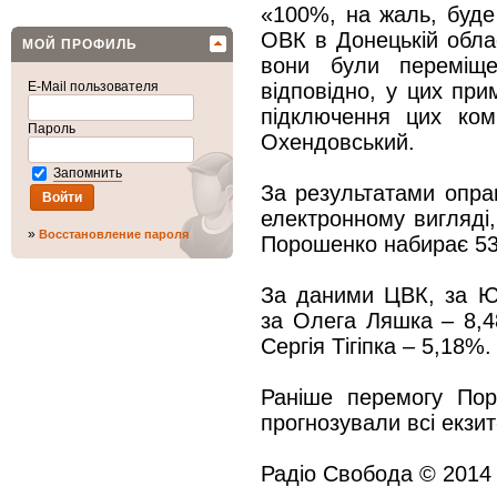
«100%, на жаль, буде
ОВК в Донецькій обла
МОЙ ПРОФИЛЬ
вони були переміще
E-Mail пользователя
відповідно, у цих при
підключення цих ком
Пароль
Охендовський.
Запомнить
За результатами опра
електронному вигляді
»
Восстановление пароля
Порошенко набирає 53,
За даними ЦВК, за Ю
за Олега Ляшка – 8,4
Сергія Тігіпка – 5,18%.
Раніше перемогу Пор
прогнозували всі екзит
Радіо Свобода © 2014 