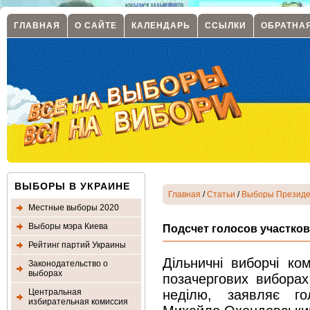
ГЛАВНАЯ
О САЙТЕ
КАЛЕНДАРЬ
ССЫЛКИ
ОБРАТНА
ВЫБОРЫ В УКРАИНЕ
Главная
/
Статьи
/
Выборы Президе
Местные выборы 2020
Выборы мэра Киева
Подсчет голосов участко
Рейтинг партий Украины
Дільничні виборчі ко
Законодательство о
выборах
позачергових виборах
Центральная
неділю, заявляє го
избирательная комиссия