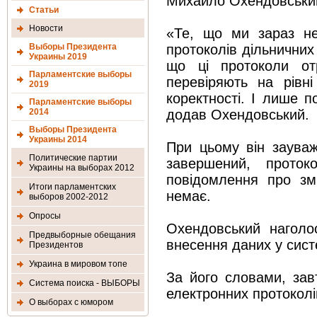
Михайло Охендовськи
Статьи
Новости
«Те, що ми зараз не
Выборы Президента
протоколів дільничних
Украины 2019
що ці протоколи отр
Парламентские выборы
перевіряють на рівн
2019
коректності. І лише 
Парламентские выборы
2014
додав Охендовський.
Выборы Президента
Украины 2014
При цьому він зауваж
Политические партии
завершений, проток
Украины на выборах 2012
повідомлення про зм
Итоги парламентских
немає.
выборов 2002-2012
Опросы
Охендовський наголо
Предвыборные обещания
внесення даних у сис
Президентов
Украина в мировом топе
За його словами, за
Система поиска - ВЫБОРЫ
електронних протоколі
О выборах с юмором