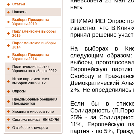
Киевсовета 25 мая 20
Статьи
нет».
Новости
Выборы Президента
ВНИМАНИЕ! Опрос прох
Украины 2019
известно, что В.Клич
Парламентские выборы
принял решение участ
2019
Парламентские выборы
2014
На выборах в Киев
следующим образом:
Выборы Президента
Украины 2014
выборы, проголосовал
Политические партии
Европейскую партию
Украины на выборах 2012
Свободу и Гражданс
Итоги парламентских
Демократический Алья
выборов 2002-2012
2%. Не определились 
Опросы
Предвыборные обещания
Если бы в списке
Президентов
Солидарность (П.Поро
Украина в мировом топе
25% - за Солидарнос
Система поиска - ВЫБОРЫ
11%, Европейскую п
О выборах с юмором
партия - по 5%, Граж