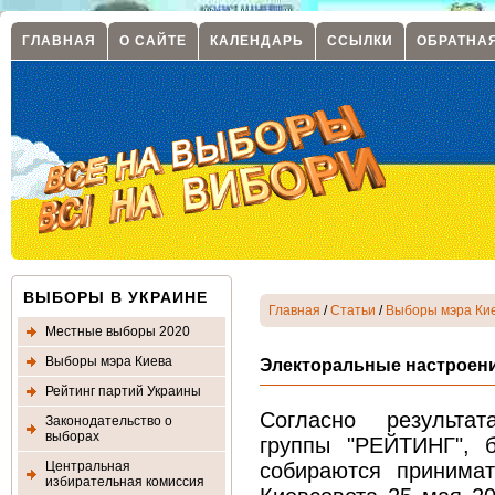
ГЛАВНАЯ
О САЙТЕ
КАЛЕНДАРЬ
ССЫЛКИ
ОБРАТНА
ВЫБОРЫ В УКРАИНЕ
Главная
/
Статьи
/
Выборы мэра Ки
Местные выборы 2020
Выборы мэра Киева
Электоральные настроени
Рейтинг партий Украины
Согласно результ
Законодательство о
выборах
группы "РЕЙТИНГ
", 
Центральная
собираются принима
избирательная комиссия